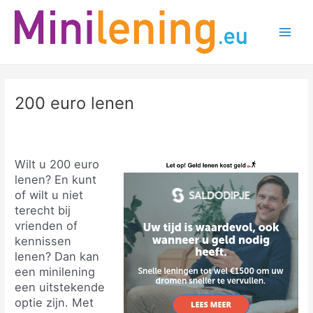
Ga
naar
de
Main
inhoud
Men
200 euro lenen
Wilt u 200 euro
lenen? En kunt
of wilt u niet
terecht bij
vrienden of
kennissen
lenen? Dan kan
een minilening
een uitstekende
optie zijn. Met